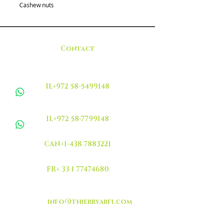
Cashew nuts
Contact
IL+972 58-5499148
IL+972 58-7799148
CAN+1-438 7883221
FR+ 33 1 77474680
info@thierryarfi.com