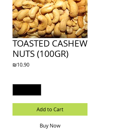
TOASTED CASHEW
NUTS (100GR)
Price
₪10.90
Quantity
*
Add to Cart
Buy Now