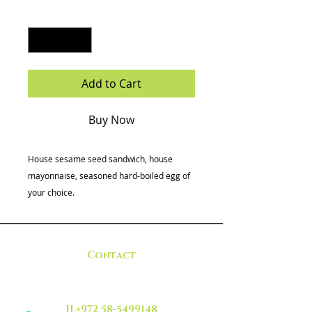
Quantity
*
Add to Cart
Buy Now
House sesame seed sandwich, house
mayonnaise, seasoned hard-boiled egg of
your choice.
Contact
IL+972 58-5499148