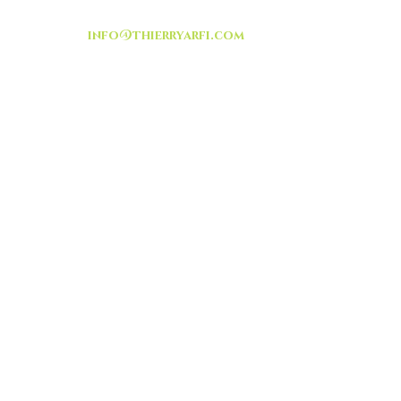
info@thierryarfi.com
INSCRIVEZ VOUS
-livraison -collecte a
l'auto-
TOUT ISRAËL