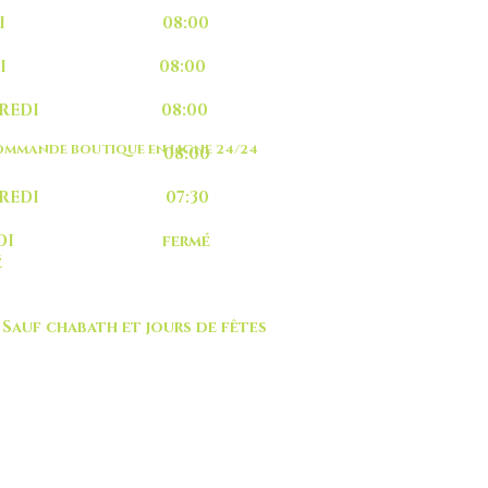
UNDI 08:00
ARDI 08:00
RCREDI 08:00
MMANDE BOUTIQUE EN LIGNE 24/24
EUDI 08:00
NDREDI 07:30
MEDI fermé
é
 chabath et jours de fêtes