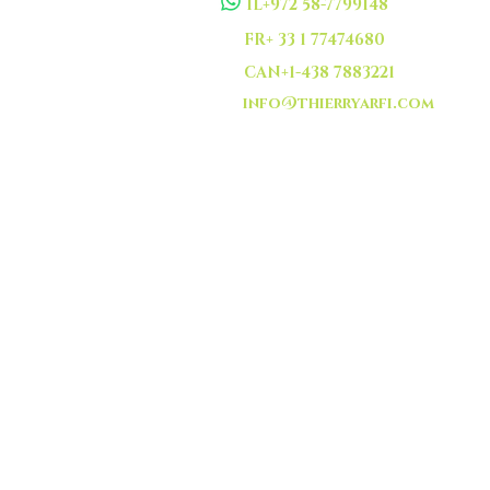
IL+972 58-7799148
FR+ 33 1 77474680
CAN+1-438 7883221
info@thierryarfi.com