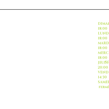
INSCRIVEZ VOUS
DI
18:00
L
18:00
M
18:00
ME
18:00
CO
J
20:00
-livraison -collecte a
VE
l'auto-
14:30
SA
ferm
Sauf