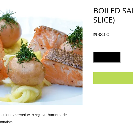
BOILED SA
SLICE)
Price
₪38.00
Quantity
*
t bouillon . served with regular homemade
nnaise.