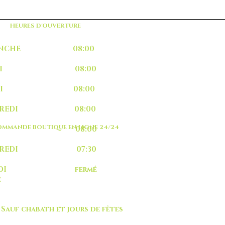
HEURES D'OUVERTURE
MANCHE 08:00
UNDI 08:00
ARDI 08:00
RCREDI 08:00
MMANDE BOUTIQUE EN LIGNE 24/24
EUDI 08:00
NDREDI 07:30
MEDI fermé
é
 chabath et jours de fêtes