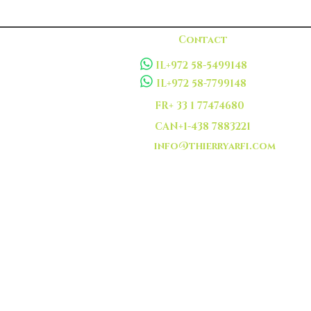
Contact
IL+972 58-5499148
IL+972 58-7799148
FR+ 33 1 77474680
CAN+1-438 7883221
info@thierryarfi.com