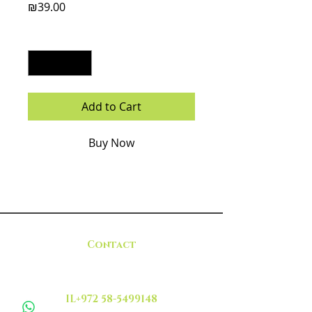
Price
₪39.00
Quantity
*
Add to Cart
Buy Now
Contact
IL+972 58-5499148