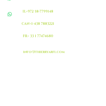
IL+972 58-7799148
CAN+1-438 7883221
FR+ 33 1 77474680
info@thierryarfi.com
INSCRIVEZ VOUS