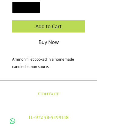
Add to Cart
Buy Now
Ammon fillet cooked in a homemade
candied lemon sauce.
Contact
IL+972 58-5499148