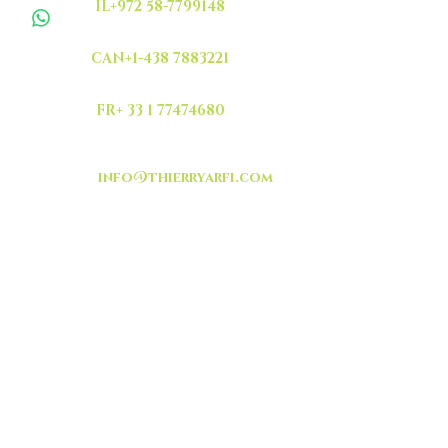
IL+972 58-7799148
CAN+1-438 7883221
FR+ 33 1 77474680
info@thierryarfi.com
INSCRIVEZ VOUS