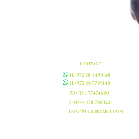
Contact
IL+972 58-5499148
IL+972 58-7799148
FR+ 33 1 77474680
CAN+1-438 7883221
info@thierryarfi.com