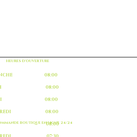
HEURES D'OUVERTURE
MANCHE 08:00
UNDI 08:00
ARDI 08:00
RCREDI 08:00
MMANDE BOUTIQUE EN LIGNE 24/24
EUDI 08:00
NDREDI 07:30