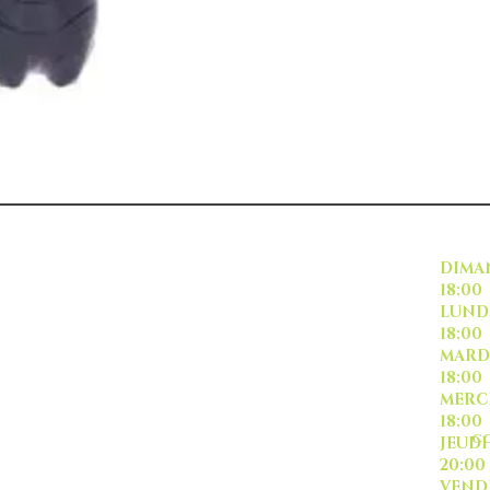
INSCRIVEZ VOUS
DI
18:00
L
18:00
M
18:00
ME
18:00
CO
J
20:00
-livraison -collecte a
VE
l'auto-