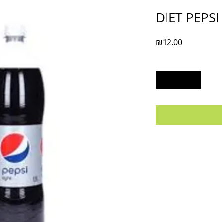
DIET PEPSI
Price
₪12.00
Quantity
*