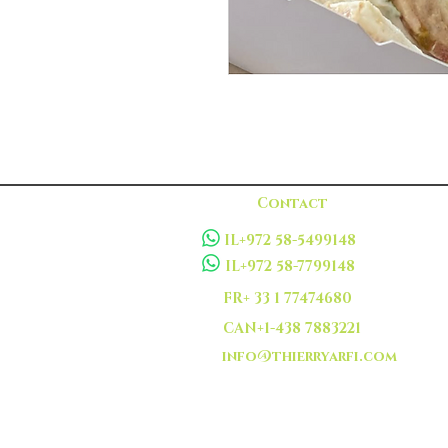
Contact
IL+972 58-5499148
IL+972 58-7799148
FR+ 33 1 77474680
CAN+1-438 7883221
info@thierryarfi.com