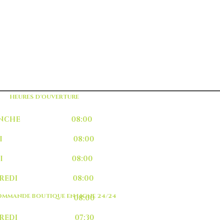
HEURES D'OUVERTURE
MANCHE 08:00
UNDI 08:00
ARDI 08:00
RCREDI 08:00
MMANDE BOUTIQUE EN LIGNE 24/24
EUDI 08:00
NDREDI 07:30