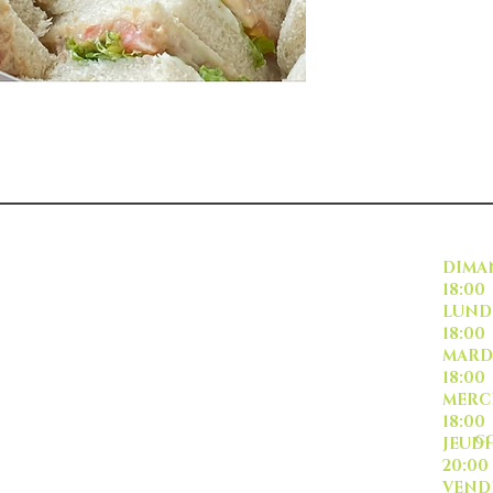
INSCRIVEZ VOUS
DI
18:00
L
18:00
M
18:00
ME
18:00
CO
J
20:00
-livraison -collecte a
VE
l'auto-