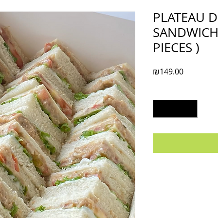
PLATEAU D
SANDWICH
PIECES )
Price
₪149.00
Quantity
*