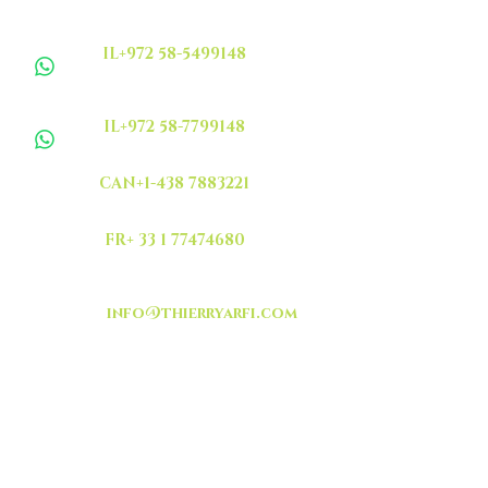
IL+972 58-5499148
IL+972 58-7799148
CAN+1-438 7883221
FR+ 33 1 77474680
info@thierryarfi.com
INSCRIVEZ VOUS