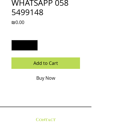
WHATSAPP 058
5499148
Price
₪0.00
Quantity
*
Add to Cart
Buy Now
Contact