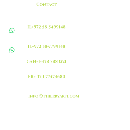
Contact
IL+972 58-5499148
IL+972 58-7799148
CAN+1-438 7883221
FR+ 33 1 77474680
info@thierryarfi.com
INSCRIVEZ VOUS