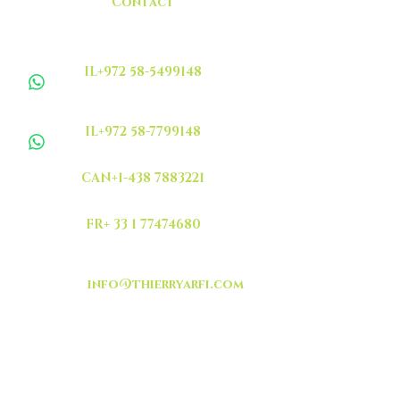
Contact
IL+972 58-5499148
IL+972 58-7799148
CAN+1-438 7883221
FR+ 33 1 77474680
info@thierryarfi.com
INSCRIVEZ VOUS