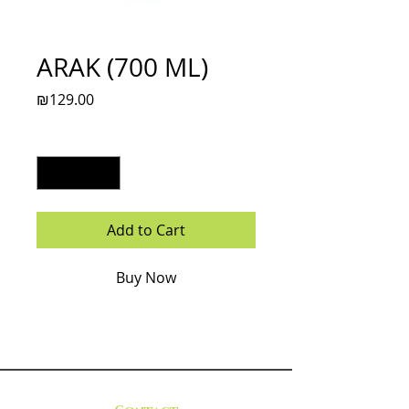
ARAK (700 ML)
Price
₪129.00
Quantity
*
Add to Cart
Buy Now