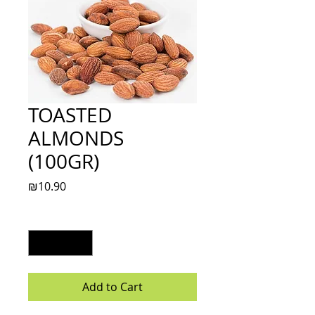
TOASTED
ALMONDS
(100GR)
Price
₪10.90
Quantity
*
Add to Cart