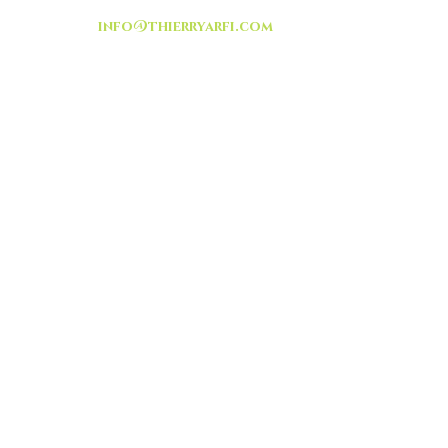
info@thierryarfi.com
INSCRIVEZ VOUS
-livraison -collecte a
l'auto-
TOUT ISRAËL
HEURES D'OUVERTURE