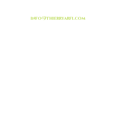
info@thierryarfi.com
INSCRIVEZ VOUS
-livraison -collecte a
l'auto-
TOUT ISRAËL