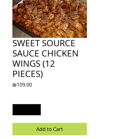
SWEET SOURCE
SAUCE CHICKEN
WINGS (12
PIECES)
Price
₪109.00
Quantity
*
Add to Cart