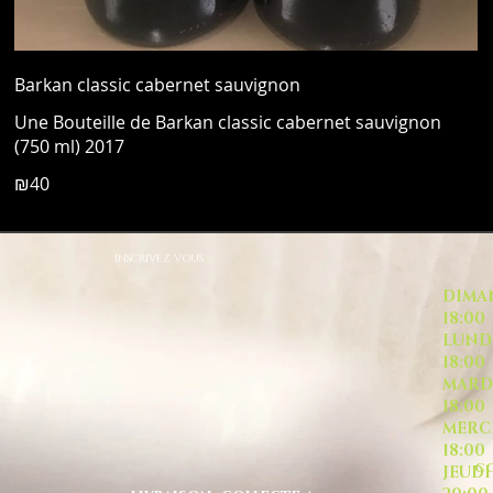
Barkan classic cabernet sauvignon
Une Bouteille de Barkan classic cabernet sauvignon
(750 ml) 2017
₪40
INSCRIVEZ VOUS
DI
18:00
L
18:00
M
18:00
ME
18:00
CO
J