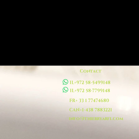
Contact
IL+972 58-5499148
IL+972 58-7799148
FR+ 33 1 77474680
CAN+1-438 7883221
info@thierryarfi.com