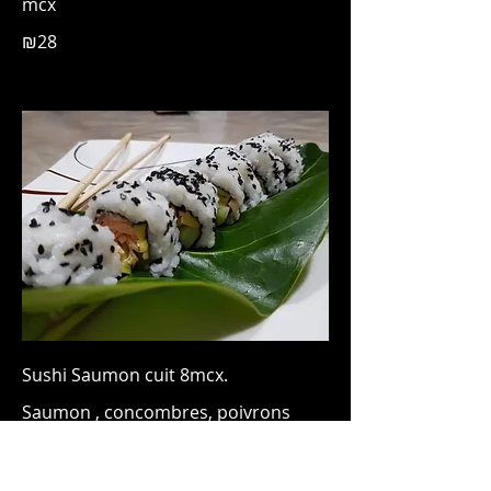
mcx
₪28
Sushi Saumon cuit 8mcx.
Saumon , concombres, poivrons
jaune , vert , sauce mayonnaise
maison .1 rouleau