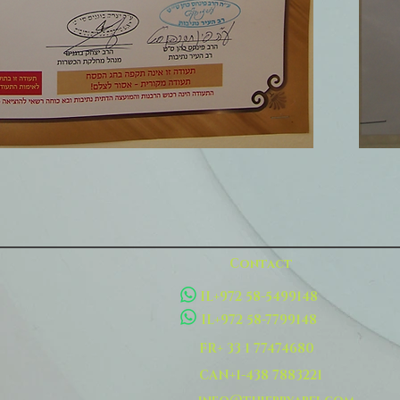
Contact
IL+972 58-5499148
IL+972 58-7799148
FR+ 33 1 77474680
CAN+1-438 7883221