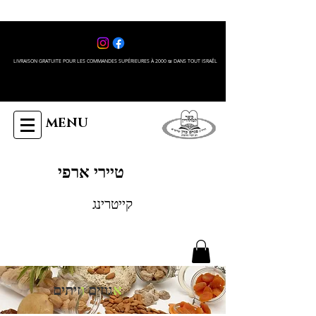
LIVRAISON GRATUITE POUR LES COMMANDES SUPÉRIEURES À 2000 ₪ DANS TOUT ISRAÊL
MENU
טיירי ארפי
קייטרינג
א
גוזים
ו
זיתים