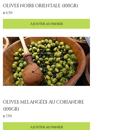
OLIVES NOIRS ORIENTALE (100GR)
Prix
6,50 ₪
Ajouter au panier
OLIVES MELANGÉES AU CORIANDRE
(100GR)
Prix
7,50 ₪
Ajouter au panier