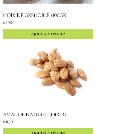
NOIX DE GRENOBLE (100GR)
Prix
10,90 ₪
Ajouter au panier
AMANDE NATUREL (100GR)
Prix
8,90 ₪
Ajouter au panier