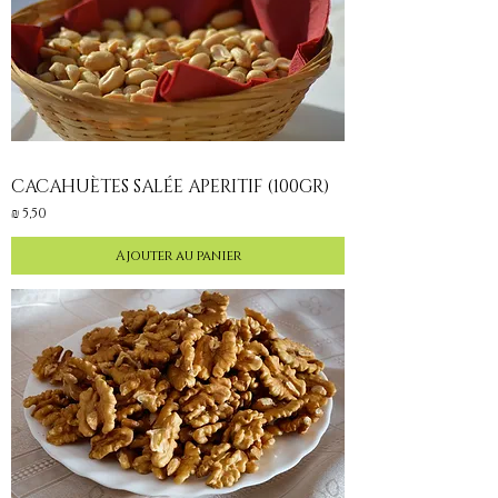
CACAHUÈTES SALÉE APERITIF (100GR)
Prix
5,50 ₪
Ajouter au panier