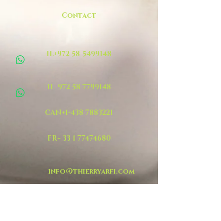
Contact
IL+972 58-5499148
IL+972 58-7799148
CAN+1-438 7883221
FR+ 33 1 77474680
info@thierryarfi.com
INSCRIVEZ VOUS