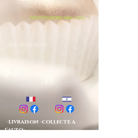
info@thierryarfi.com
INSCRIVEZ VOUS
-livraison -collecte a
l'auto-
TOUT ISRAËL