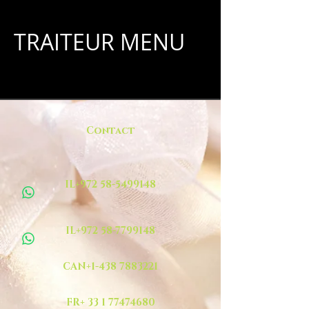
TRAITEUR MENU
Contact
IL+972 58-5499148
IL+972 58-7799148
CAN+1-438 7883221
FR+ 33 1 77474680