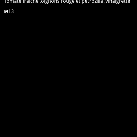
Tomate fraiche ,oignons rouge et petrozilia ,vinaigrette
₪13