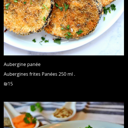
Aubergine panée
₪15