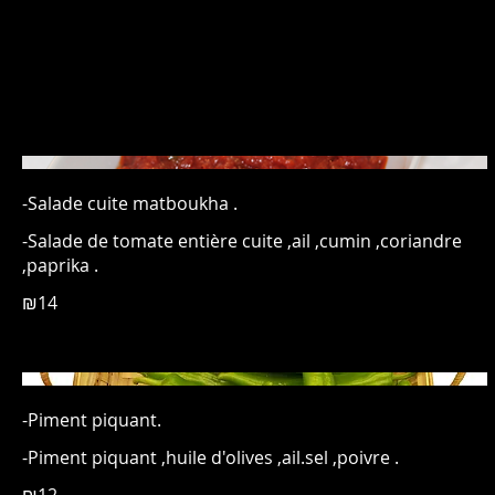
-Salade cuite matboukha .
-Salade de tomate entière cuite ,ail ,cumin ,coriandre
₪14
-Piment piquant.
-Piment piquant ,huile d'olives ,ail.sel ,poivre .