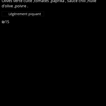
Olives verte cuite ,tomates ,paprika , sauce chili ,huile
d'olive ,poivre .
Légèrement piquant
₪15