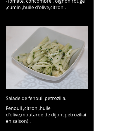
-Tomate, concombre , oignon rouge
,cumin ,huile d'olive,citron .
Salade de fenouil petrozilia.
Fenouil ,citron ,huile
d'olive,moutarde de dijon ,petrozilia(
en saison) .