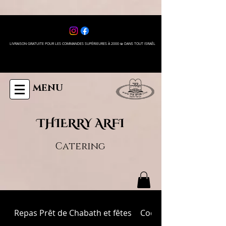
LIVRAISON GRATUITE POUR LES COMMANDES SUPÉRIEURES À 2000 ₪ DANS TOUT ISRAÊL
MENU
THIERRY ARFI
Catering
Repas Prêt de Chabath et fêtes
Cocktail Plateaux Salés