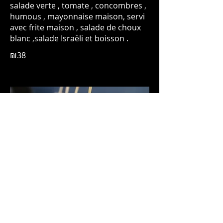
salade verte , tomate , concombres ,
humous , mayonnaise maison, servi
avec frite maison , salade de choux
blanc ,salade Israëli et boisson .
₪38
Le sandwich au saumon fumé
Baguette française ou pain pita